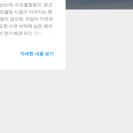
끝났는데, 리모델링팀이 ‘공간
리모델링 시공이 이어지는 현
잘 맞지 않으면, 작업이 지연되
중요한 이유 바닥에 남은 폐자
 전기·배관 라인 정비 시
’은 공사 속도에 큰 차이 를
 청소 및 정리 계획 공유 철거
자세한 내용 보기
 사전 협의 시공팀과 “자재
 우선순위별 구역 정리 도배,
. 실제 사례 – “정리 안
시 쌓아두었는데, 전기공사팀
었습니다. 이후 시공사와 협의
가 추천하는 ‘공정 연계 팁’
, ‘공정간 협의자’ 한 명
 리모델링 공정은 결과 입니
물, 어디까지가 시공사가 처리