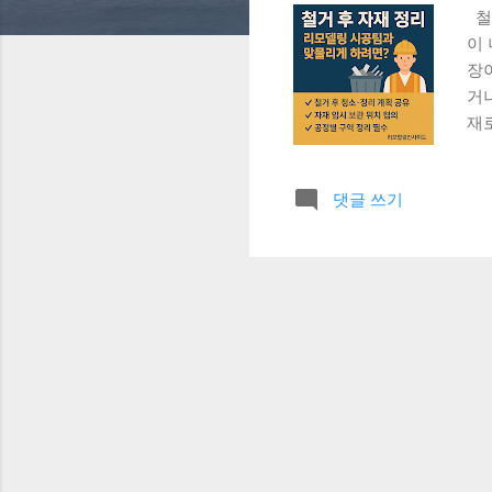
철
이
장이
거나
재
동선
만듭
댓글 쓰기
업
이동
전기
된
이
하여
철
지
다
할까