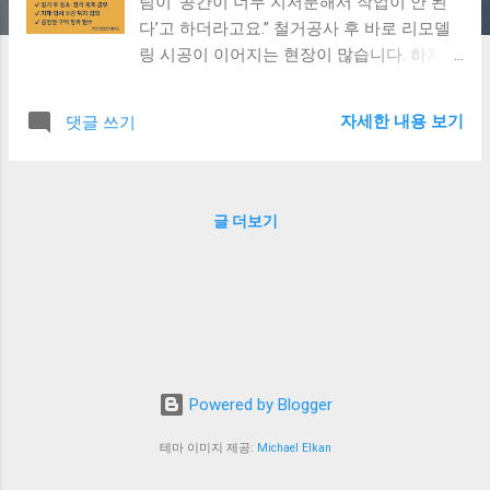
팀이 ‘공간이 너무 지저분해서 작업이 안 된
다’고 하더라고요.” 철거공사 후 바로 리모델
링 시공이 이어지는 현장이 많습니다. 하지만
철거 후 자재 정리, 공간 배치, 공정 간 호흡
이 잘 맞지 않으면, 작업이 지연되거나 시공
자세한 내용 보기
댓글 쓰기
품질에까지 영향을 줄 수 있습니다. 1. 철거
후 자재 정리가 중요한 이유 바닥에 남은 폐
자재로 작업 공간이 협소해짐 먼지·파편으로
인해 도배/마감 시공 품질 저하 전기·배관 라
글 더보기
인 정비 시 동선 방해 자재를 ‘그냥 쌓아두는
것’과 ‘시공 순서에 맞춰 배치해두는 것’은 공
사 속도에 큰 차이 를 만듭니다. 2. 리모델링
시공팀과 호흡 맞추는 3단계 1단계: 철거 후
현장 청소 및 정리 계획 공유 철거업체가 마
무리 청소까지 하는지 확인하세요. 2단계: 자
재 임시 보관 위치 사전 협의 시공팀과 “자재
Powered by Blogger
이동 없이 시공 가능한 위치”를 정해두는 것
이 핵심입니다. 3단계: 공정 우선순위별 구역
테마 이미지 제공:
Michael Elkan
정리 도배, 전기, 설비 순서에 맞춰 정리된 공