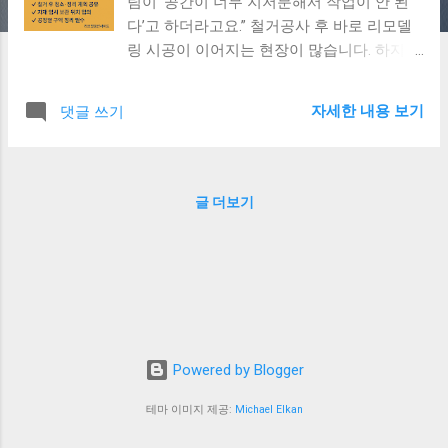
팀이 ‘공간이 너무 지저분해서 작업이 안 된
다’고 하더라고요.” 철거공사 후 바로 리모델
링 시공이 이어지는 현장이 많습니다. 하지만
철거 후 자재 정리, 공간 배치, 공정 간 호흡
이 잘 맞지 않으면, 작업이 지연되거나 시공
자세한 내용 보기
댓글 쓰기
품질에까지 영향을 줄 수 있습니다. 1. 철거
후 자재 정리가 중요한 이유 바닥에 남은 폐
자재로 작업 공간이 협소해짐 먼지·파편으로
인해 도배/마감 시공 품질 저하 전기·배관 라
글 더보기
인 정비 시 동선 방해 자재를 ‘그냥 쌓아두는
것’과 ‘시공 순서에 맞춰 배치해두는 것’은 공
사 속도에 큰 차이 를 만듭니다. 2. 리모델링
시공팀과 호흡 맞추는 3단계 1단계: 철거 후
현장 청소 및 정리 계획 공유 철거업체가 마
무리 청소까지 하는지 확인하세요. 2단계: 자
재 임시 보관 위치 사전 협의 시공팀과 “자재
Powered by Blogger
이동 없이 시공 가능한 위치”를 정해두는 것
이 핵심입니다. 3단계: 공정 우선순위별 구역
테마 이미지 제공:
Michael Elkan
정리 도배, 전기, 설비 순서에 맞춰 정리된 공